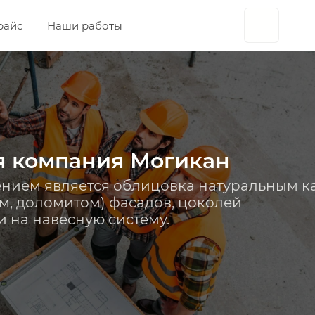
райс
Наши работы
я компания Могикан
нием является облицовка натуральным 
м, доломитом) фасадов, цоколей
и на навесную систему.