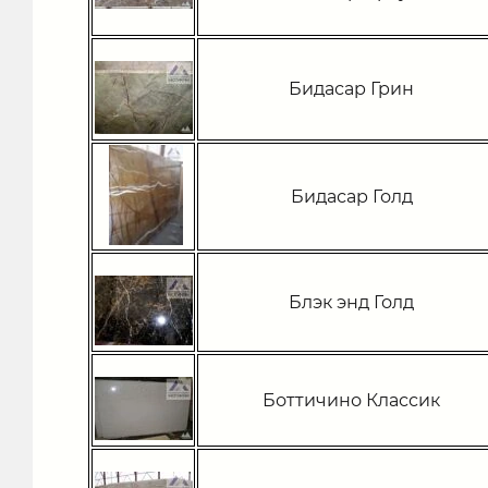
Бидасар Грин
Бидасар Голд
Блэк энд Голд
Боттичино Классик