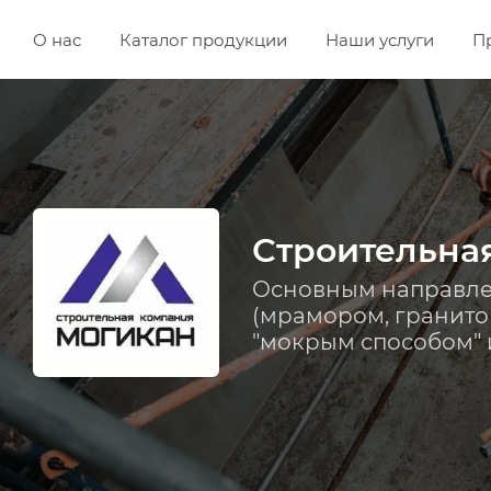
О нас
Каталог продукции
Наши услуги
П
Строительна
Основным направле
(мрамором, гранито
"мокрым способом" 